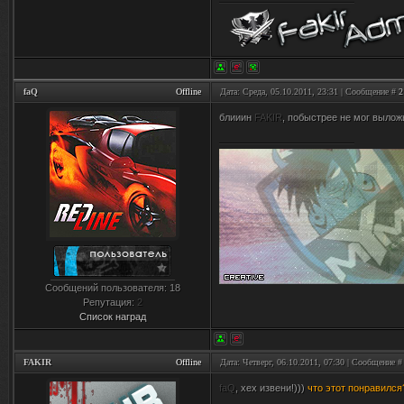
faQ
Offline
Дата: Среда, 05.10.2011, 23:31 | Сообщение #
2
блииин
FAKIR
, побыстрее не мог вылож
Сообщений пользователя:
18
Репутация:
2
Список наград
FAKIR
Offline
Дата: Четверг, 06.10.2011, 07:30 | Сообщение 
faQ
, хех извени!)))
что этот понравился