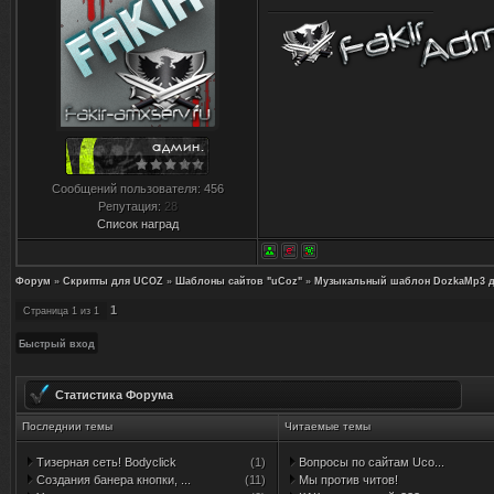
Сообщений пользователя:
456
Репутация:
28
Список наград
Форум
»
Скрипты для UCOZ
»
Шаблоны сайтов "uCoz"
»
Музыкальный шаблон DozkaMp3 д
1
Страница
1
из
1
Статистика Форума
Последнии темы
Читаемые темы
Тизерная сеть! Bodyclick
(1)
Вопросы по сайтам Uco...
Создания банера кнопки, ...
(11)
Мы против читов!