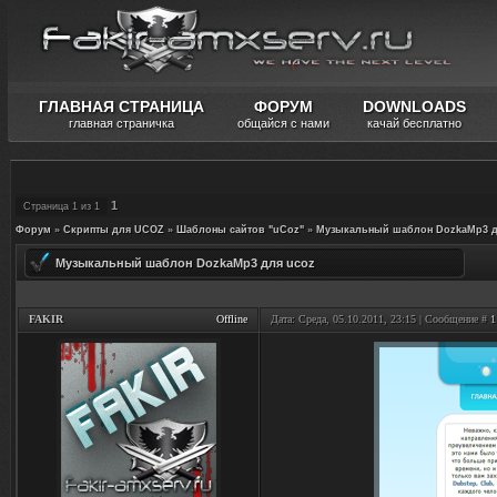
ГЛАВНАЯ СТРАНИЦА
ФОРУМ
DOWNLOADS
главная страничка
общайся с нами
качай бесплатно
1
Страница
1
из
1
Форум
»
Скрипты для UCOZ
»
Шаблоны сайтов "uCoz"
»
Музыкальный шаблон DozkaMp3 д
Музыкальный шаблон DozkaMp3 для ucoz
FAKIR
Offline
Дата: Среда, 05.10.2011, 23:15 | Сообщение #
1