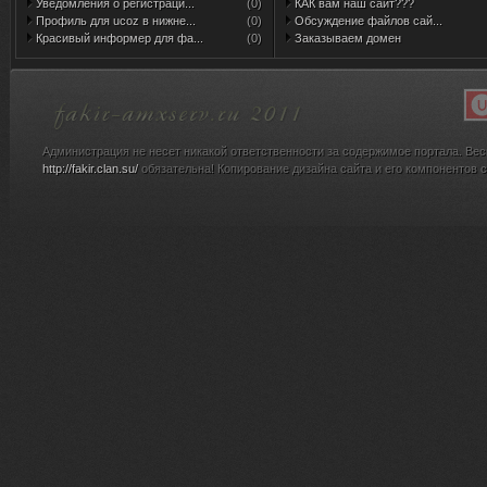
Уведомления о регистраци...
(0)
КАК вам наш сайт???
Профиль для ucoz в нижне...
(0)
Обсуждение файлов сай...
Красивый информер для фа...
(0)
Заказываем домен
Администрация не несет никакой ответственности за содержимое портала. Вес
http://fakir.clan.su/
обязательна! Копирование дизайна сайта и его компонентов с