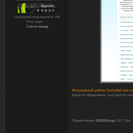
Сообщений пользователя:
456
Репутация:
28
Список наград
Музыкальный шаблон DozkaMp3 для uc
Багов не обнаруженно, конструктор пол
Прикрепления:
8250324.png
(162.7 Kb)