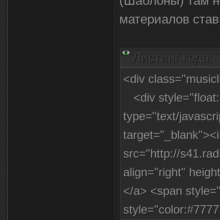
(Шаблоны) там н
материалов став
Листинг кода:
<div class="music
<div style="float:
type="text/javasc
target="_blank"><i
src="http://s41.ra
align="right" heig
</a> <span style=
style="color:#77