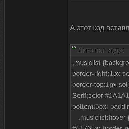
</div> <img style=
src="http://s58.ra
align="left" heigh
А этот код встав
<a href="$ENTR
</div><br>
Листинг кода:
.musiclist {backgro
border-right:1px s
border-top:1px sol
Serif;color:#1A1A1
bottom:5px; padd
.musiclist:hover {
#61768a; border-ri