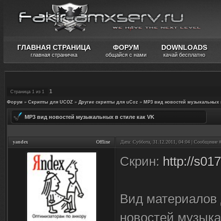
ГЛАВНАЯ СТРАНИЦА
ФОРУМ
DOWNLOADS
главная страничка
общайся с нами
качай бесплатно
1
Страница
1
из
1
Форум
»
Скрипты для UCOZ
»
Другие скрипты для uCoz
»
MP3 вид новостей музыкальных в
MP3 вид новостей музыкальных в стиле как VK
yandex
Offline
Дата: Суббота, 31.12.2011, 04:04 | Сообщение 
Скрин:
http://s01
Вид материалов 
новостей музыка