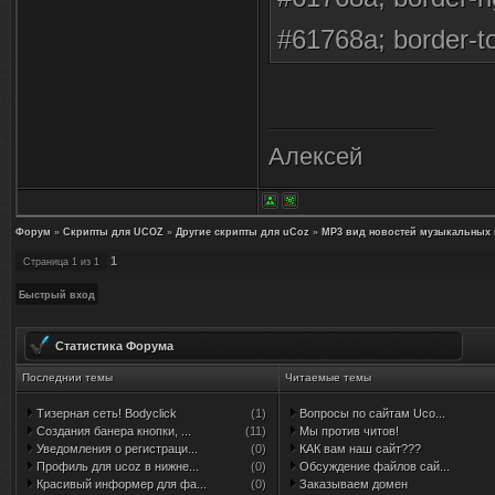
#61768a; border-to
family:Tahoma,Aria
padding-right:5px;
Алексей
Форум
»
Скрипты для UCOZ
»
Другие скрипты для uCoz
»
MP3 вид новостей музыкальных в
1
Страница
1
из
1
Статистика Форума
Последнии темы
Читаемые темы
Тизерная сеть! Bodyclick
(1)
Вопросы по сайтам Uco...
Создания банера кнопки, ...
(11)
Мы против читов!
Уведомления о регистраци...
(0)
КАК вам наш сайт???
Профиль для ucoz в нижне...
(0)
Обсуждение файлов сай...
Красивый информер для фа...
(0)
Заказываем домен