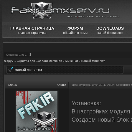
ГЛАВНАЯ СТРАНИЦА
ФОРУМ
DOWNLOADS
главная страничка
общайся с нами
качай бесплатно
1
Страница
1
из
1
Форум
»
Скрипты для Шаблона Dominion
»
Мини Чат
»
Новый Мини Чат
Новый Мини Чат
FAKIR
Offline
Дата: Вторник, 19.04.2011, 00:09 | Сообщение
Установка:
В настройках модуля 
Создаем новый блок в