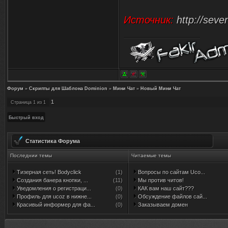
Источник:
http://seve
Форум
»
Скрипты для Шаблона Dominion
»
Мини Чат
»
Новый Мини Чат
1
Страница
1
из
1
Статистика Форума
Последнии темы
Читаемые темы
Тизерная сеть! Bodyclick
(1)
Вопросы по сайтам Uco...
Создания банера кнопки, ...
(11)
Мы против читов!
Уведомления о регистраци...
(0)
КАК вам наш сайт???
Профиль для ucoz в нижне...
(0)
Обсуждение файлов сай...
Красивый информер для фа...
(0)
Заказываем домен