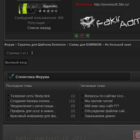
Источник:
http://sevensoft.3dn.ru/
Сообщений пользователя:
456
Репутация:
28
Список наград
Форум
»
Скрипты для Шаблона Dominion
»
Скины для DOMINION
»
Не большой скин
1
Страница
1
из
1
Статистика Форума
Последнии темы
Читаемые темы
Тизерная сеть! Bodyclick
(1)
Вопросы по сайтам Uco...
Создания банера кнопки, ...
(11)
Мы против читов!
Уведомления о регистраци...
(0)
КАК вам наш сайт???
Профиль для ucoz в нижне...
(0)
Обсуждение файлов сай...
Красивый информер для фа...
(0)
Заказываем домен