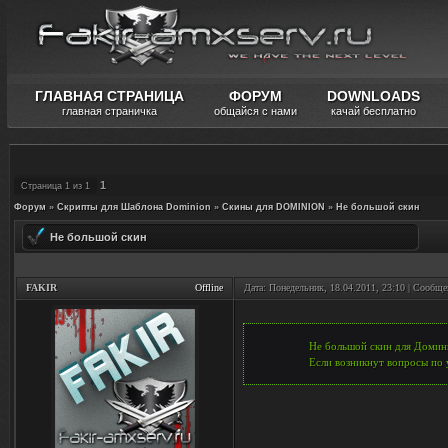
ГЛАВНАЯ СТРАНИЦА
ФОРУМ
DOWNLOADS
главная страничка
общайся с нами
качай бесплатно
1
Страница
1
из
1
Форум
»
Скрипты для Шаблона Dominion
»
Скины для DOMINION
»
Не большой скин
Не большой скин
FAKIR
Offline
Дата: Понедельник, 18.04.2011, 23:10 | Сообщ
Не большой скин для Домин
Если возникнут вопросы по 