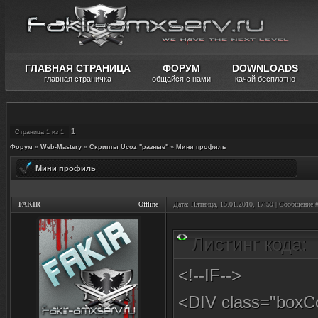
ГЛАВНАЯ СТРАНИЦА
ФОРУМ
DOWNLOADS
главная страничка
общайся с нами
качай бесплатно
1
Страница
1
из
1
Форум
»
Web-Mastery
»
Скрипты Ucoz "разные"
»
Мини профиль
Мини профиль
FAKIR
Offline
Дата: Пятница, 15.01.2010, 17:59 | Сообщение 
Листинг кода:
<!--IF-->
<DIV class="boxC