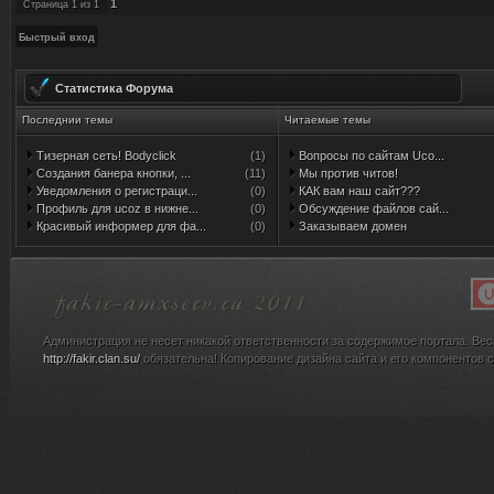
1
Страница
1
из
1
title="$USERNAM
</DIV><DIV align=
Статистика Форума
softpc.ucoz.ru/po
Последнии темы
Читаемые темы
style="PADDING-
Тизерная сеть! Bodyclick
(1)
Вопросы по сайтам Uco...
Создания банера кнопки, ...
(11)
Мы против читов!
BOTTOM: 5px; PA
Уведомления о регистраци...
(0)
КАК вам наш сайт???
Профиль для ucoz в нижне...
(0)
Обсуждение файлов сай...
Красивый информер для фа...
(0)
Заказываем домен
страница" <A=""
<IMG src="http://b
alt="" border="0
Администрация не несет никакой ответственности за содержимое портала. Вес
<A href="http://be
http://fakir.clan.su/
обязательна! Копирование дизайна сайта и его компонентов с
src="http://best-so
alt="" border="0p
href="$PM_URL$">