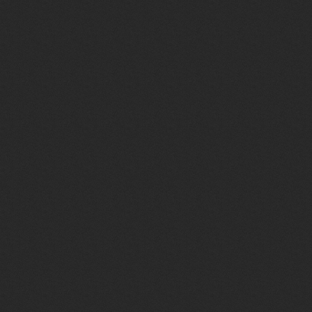
[Л(<FONT color
title="Выход"<A 
softpc.ucoz.ru/Mini
border="0px"></
5px; PADDING-LE
TOP: 5px"><IMG sr
alt="" align="" b