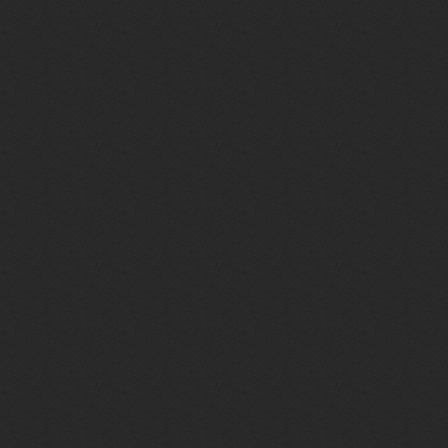
softpc.ucoz.ru/Mi
style="PADDING-
BOTTOM: 5px; PAD
softpc.ucoz.ru/pol
<DIV style="PAD
PADDING-BOTTOM
title="Список поль
softpc.ucoz.ru/ind
softpc.ucoz.ru/Min
title="Личные соо
softpc.ucoz.ru/in