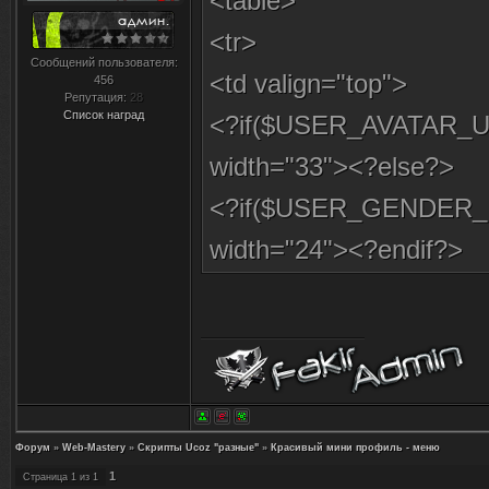
<table>
<tr>
Сообщений пользователя:
<td valign="top">
456
Репутация:
28
Список наград
<?if($USER_AVATAR_U
width="33"><?else?>
<?if($USER_GENDER_ID$
width="24"><?endif?>
<?if($USER_GENDER_ID$=
width="24"><?endif?>
<?endif?>
</td><td valign="top">
Форум
»
Web-Mastery
»
Скрипты Ucoz "разные"
»
Красивый мини профиль - меню
<b><span class="tit
1
Страница
1
из
1