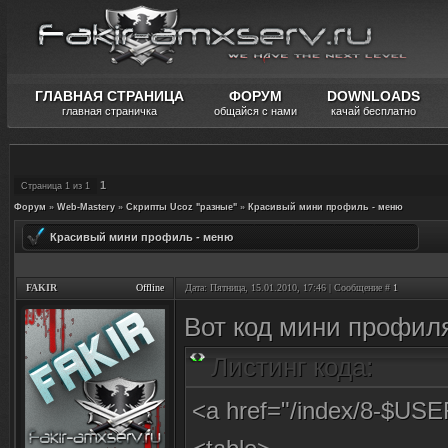
ГЛАВНАЯ СТРАНИЦА
ФОРУМ
DOWNLOADS
главная страничка
общайся с нами
качай бесплатно
1
Страница
1
из
1
Форум
»
Web-Mastery
»
Скрипты Ucoz "разные"
»
Красивый мини профиль - меню
Красивый мини профиль - меню
FAKIR
Offline
Дата: Пятница, 15.01.2010, 17:46 | Сообщение #
1
Вот код мини профил
Листинг кода:
<a href="/index/8-$US