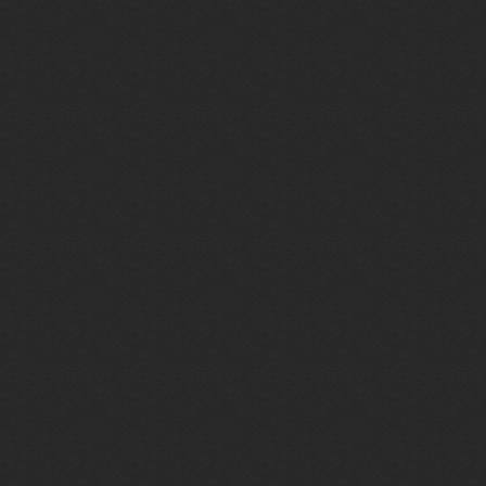
<style>
.mode img {border:0;
.mode {color:#36638e; d
decoration:none;border-
.mode:hover {color:#36
border-top:1px solid #f
</style>