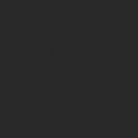
<a href="/index/15-1" 
src="http://yraaa.ru/i
<div align="center"><a 
Добавить контент</a>
<div id="add_content" 
<a href="/photo/0-0-0
class="mode"><img width
Добавить фото</a>
<a href="/dir/0-0-0-0
class="mode"><img wid
src="http://yraaa.ru/i