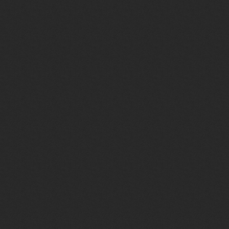
endif?><?if($IS_NEW
if($IS_NEW_PM$)?> (
</b><?endif?></a>
<div style="position:ab
<table style="width:200
<tr><td class="messTo
<tr><td class="messa
<span class="message
</td></tr></table>
</div>
<a href="/index/11" cl
src="http://yraaa.ru/i