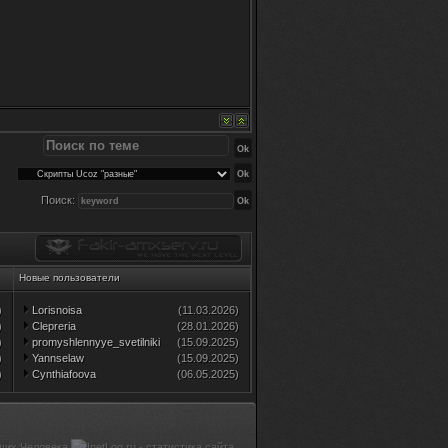
Поиск:
Новые пользователи
)
Lorisnoisa
(11.03.2026)
)
Clepreria
(28.01.2026)
)
promyshlennyye_svetilniki
(15.09.2025)
)
Yannselaw
(15.09.2025)
)
Cynthiafoova
(06.05.2025)