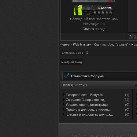
Сообщений пользователя:
456
Репутация:
28
Список наград
Форум
»
Web-Mastery
»
Скрипты Ucoz "разные"
»
Нов
1
Страница
1
из
1
Статистика Форума
Последнии темы
Ч
Тизерная сеть! Bodyclick
(1)
Создания банера кнопки, ...
(11)
Уведомления о регистраци...
(0)
Профиль для ucoz в нижне...
(0)
Красивый информер для фа...
(0)