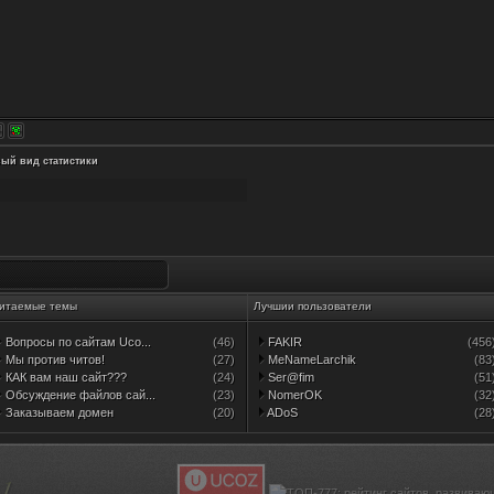
ый вид статистики
итаемые темы
Лучшии пользователи
Вопросы по сайтам Uco...
(46)
FAKIR
(456
Мы против читов!
(27)
MeNameLarchik
(83
КАК вам наш сайт???
(24)
Ser@fim
(51
Обсуждение файлов сай...
(23)
NomerOK
(32
Заказываем домен
(20)
ADoS
(28