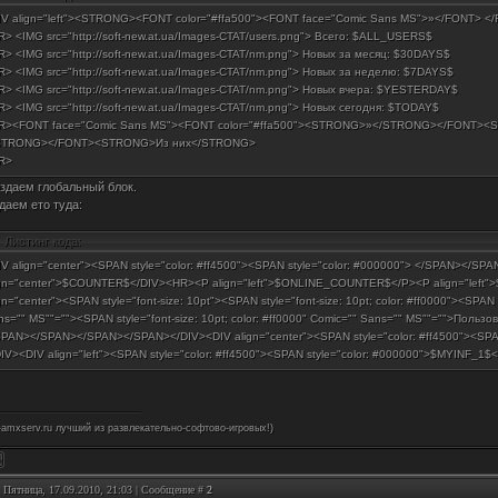
IV align="left"><STRONG><FONT color="#ffa500"><FONT face="Comic Sans MS">»</FONT>
R> <IMG src="http://soft-new.at.ua/Images-CTAT/users.png"> Всего: $ALL_USERS$
R> <IMG src="http://soft-new.at.ua/Images-CTAT/nm.png"> Новых за месяц: $30DAYS$
R> <IMG src="http://soft-new.at.ua/Images-CTAT/nm.png"> Новых за неделю: $7DAYS$
R> <IMG src="http://soft-new.at.ua/Images-CTAT/nm.png"> Новых вчера: $YESTERDAY$
R> <IMG src="http://soft-new.at.ua/Images-CTAT/nm.png"> Новых сегодня: $TODAY$
R><FONT face="Comic Sans MS"><FONT color="#ffa500"><STRONG>»</STRONG></FONT><S
STRONG></FONT><STRONG>Из них</STRONG>
BR>
здаем глобальный блок.
даем ето туда:
Листинг кода:
IV align="center"><SPAN style="color: #ff4500"><SPAN style="color: #000000"> </SPAN></
ign="center">$COUNTER$</DIV><HR><P align="left">$ONLINE_COUNTER$</P><P align="lef
gn="center"><SPAN style="font-size: 10pt"><SPAN style="font-size: 10pt; color: #ff0000"><SPAN s
ns="" MS""=""><SPAN style="font-size: 10pt; color: #ff0000" Comic="" Sans="" MS""="">Поль
SPAN></SPAN></SPAN></SPAN></DIV><DIV align="center"><SPAN style="color: #ff4500"><SPA
DIV><DIV align="left"><SPAN style="color: #ff4500"><SPAN style="color: #000000">$MYINF_
-amxserv.ru лучший из развлекательно-софтово-игровых!)
: Пятница, 17.09.2010, 21:03 | Сообщение #
2