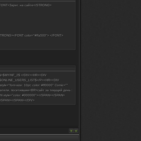
 </FONT>Зарег. на сайте</STRONG>
TRONG><FONT color="#ffa500"> </FONT>
SPAN>$MYINF_2$ </DIV><HR><DIV
t">$ONLINE_USERS_LIST$</P><HR><DIV
tyle="font-size: 10pt; color: #ff0000" Comic=""
зователи, посетившие<BR>сайт за текущий день :
N style="color: #000000"></SPAN></SPAN>
1$</SPAN></SPAN></DIV>