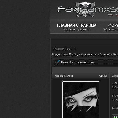
ГЛАВНАЯ СТРАНИЦА
ФОР
главная страничка
общайся 
1
Страница
1
из
1
Форум
»
Web-Mastery
»
Скрипты Ucoz "разные"
»
Нов
Новый вид статистики
MeNameLarchik
Offline
Дата
1. 
2.Со
3.Со
30 д
4.На