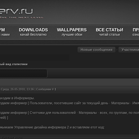
УМ
DOWNLOADS
WALLPAPERS
ВСЕ СТАТЬИ
ПР
с нами
качай бесплатно
лучшие обои
читай статьи
озн
Новые сообщения
·
Участник
ый вид статистики
: Среда, 26.05.2010, 13:36 | Сообщение #
1
Заходим в Информеры.
здаем информер [ Пользователи, посетившие сайт за текущий день · Материалы · Имя 
здаем информер [ Счетчики для пользователей · Материалы · всех, по группам, по полу,
ней) ]
жымаем Управление дизайна информера 2 и вставляем етот код:
Листинг кода: