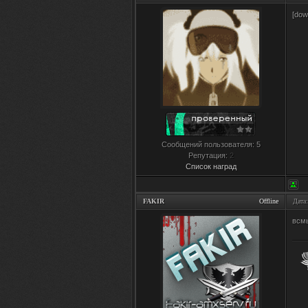
[dow
Сообщений пользователя:
5
Репутация:
2
Список наград
FAKIR
Offline
Дата
всмы