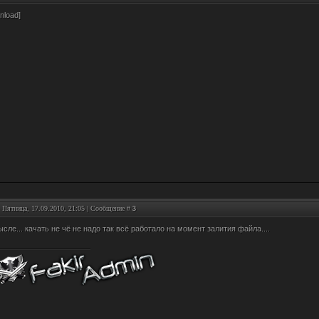
nload]
: Пятница, 17.09.2010, 21:05 | Сообщение #
3
сле... качать не чё не надо так всё работало на момент залития файла....