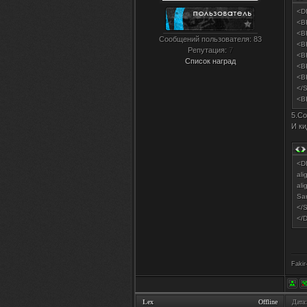
<D
<B
<B
Сообщений пользователя:
83
<B
Репутация:
7
<B
Список наград
<B
<B
</
<
5.Со
И ки
<D
al
ali
Sa
</
</
Fakir
Lex
Offline
Дата