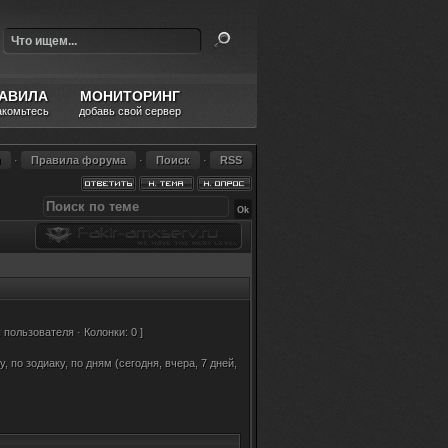
АВИЛА
МОНИТОРИНГ
акомьтесь
добавь свой сервер
и
·
Правила форума
·
Поиск
·
RSS
пользователя · Колонки: 0 ]
 по зодиаку, по дням (сегодня, вчера, 7 дней,