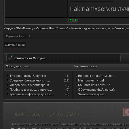
<fieldset><div cl
Fakir-amxserv.ru лу
align:left;clear:b
<br>$MESSAGE$</
Форум
»
Web-Mastery
»
Скрипты Ucoz "разные"
»
Новый вид материалов для любого моду
<tr><td colspan="
1
Страница
1
из
1
style="background
#B8B8B8;">
Статистика Форума
<div style="float
Последнии темы
Читаемые темы
<div class="eDeta
Тизерная сеть! Bodyclick
(1)
Вопросы по сайтам Uco...
Создания банера кнопки, ...
(11)
Мы против читов!
Уведомления о регистраци...
(0)
КАК вам наш сайт???
<a href="$CAT
Профиль для ucoz в нижне...
(0)
Обсуждение файлов сай...
Красивый информер для фа...
(0)
Заказываем домен
$MODER_PAN
Просмотров: $
Загрузок: $LO
Администрация не несет никакой ответственности за содержимое портала. Вес
http://fakir.clan.su/
обязательна! Копирование дизайна сайта и его компонентов с