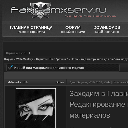
ГЛАВНАЯ СТРАНИЦА
ФОРУМ
DOWNLOADS
главная страничка
общайся с нами
качай бесплатно
1
Страница
1
из
1
Форум
»
Web-Mastery
»
Скрипты Ucoz "разные"
»
Новый вид материалов для любого моду
Новый вид материалов для любого модуля
MeNameLarchik
Offline
Дата: Вторник, 27.04.2010, 23:42 | Сообщение
Заходим в Главн
Редактирование 
материалов