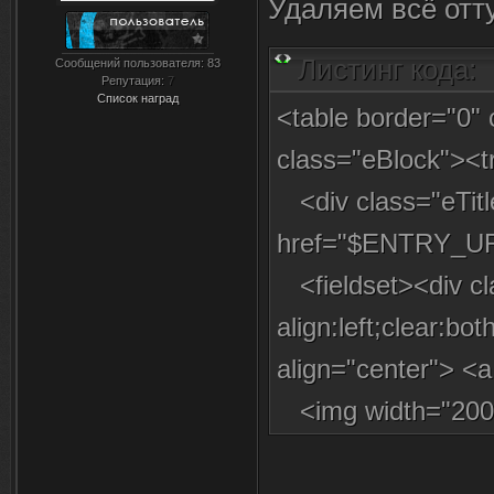
Удаляем всё отту
Листинг кода:
Сообщений пользователя:
83
Репутация:
7
Список наград
<table border="0" 
class="eBlock"><t
<div class="eTitle
href="$ENTRY_UR
<fieldset><div cl
align:left;clear:b
align="center"> 
<img width="200" 
hspace="10" src=