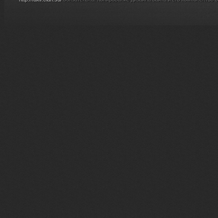
Добавил: <a hr
<a href="$CO
</div>
</td></tr></tabl