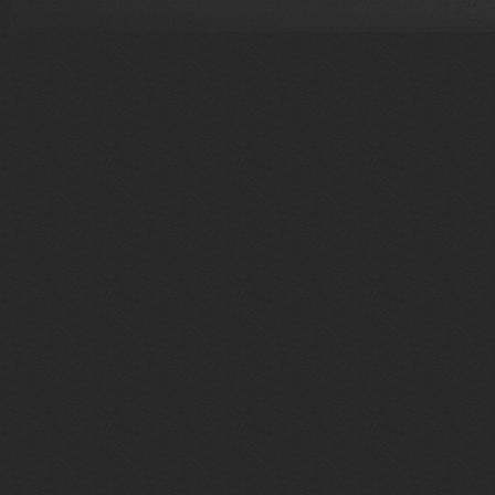
#newpm { position:absol
family:Tahoma,Arial,Sans
filter:progid:DXImageT
#newpmheader { padding-
color:#71AFD1; font-fam
#newpm a{ background:t
#newpm a:hover{ backgro
</style>
<div id="newpm" style=
<div id="newpmheader
<div style="float:right"
</div>