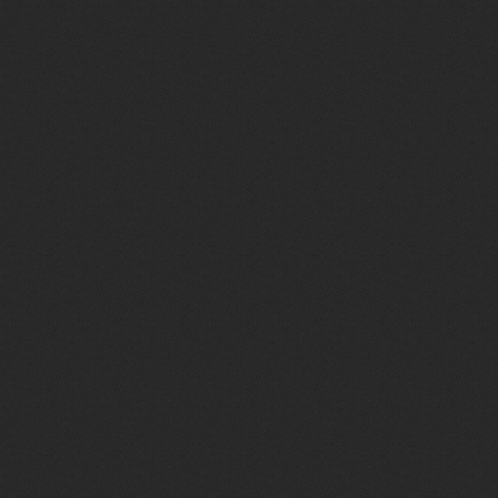
</p>
<fieldset>
<legend><font style="f
<div style="overflow:au
<font style="font-size
</div>
</fieldset>
<div align="right" style
<a href="javascript://"
</div>