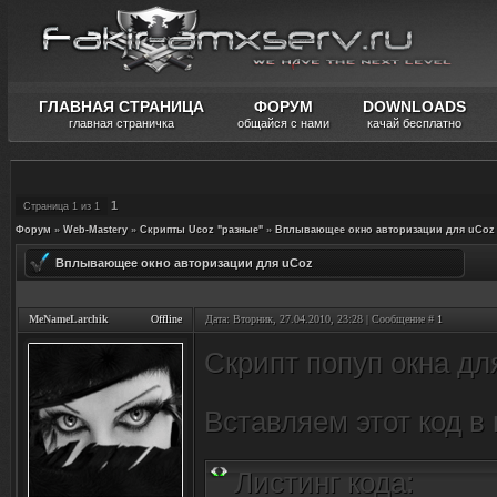
ГЛАВНАЯ СТРАНИЦА
ФОРУМ
DOWNLOADS
главная страничка
общайся с нами
качай бесплатно
1
Страница
1
из
1
Форум
»
Web-Mastery
»
Скрипты Ucoz "разные"
»
Вплывающее окно авторизации для uCoz
Вплывающее окно авторизации для uCoz
MeNameLarchik
Offline
Дата: Вторник, 27.04.2010, 23:28 | Сообщение #
1
Скрипт попуп окна дл
Вставляем этот код в
Листинг кода: