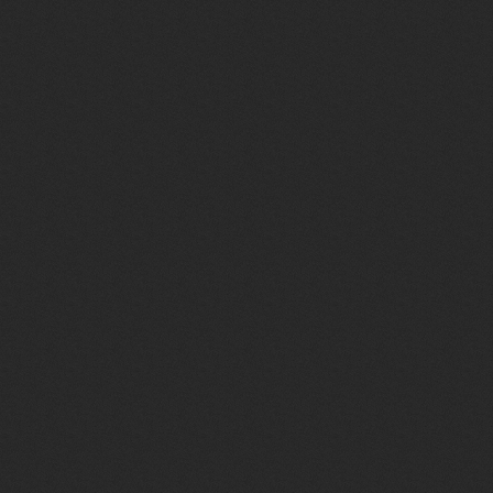
<dl class="uLogBlock"><
type="password" name="
<dl class="uLogBlock">
for="remsitePage1">за
<div class="uLogSbm"><
<dl class="uLogBlock"><d
onClick="window.open('$
alert('Отключите блоки
href="$HOME_PAGE_LIN
<input type="hidden" na
</form>
</div>