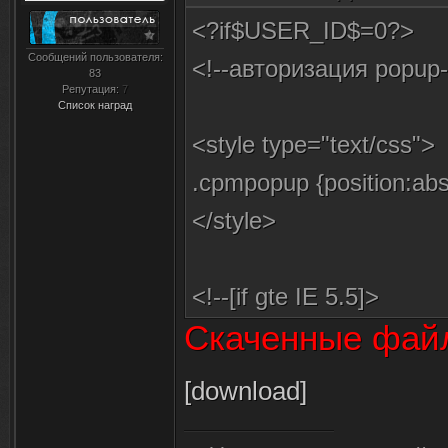
<?if$USER_ID$=0?>
Сообщений пользователя:
<!--авторизация popup
83
Репутация:
7
Список наград
<style type="text/css"
.cpmpopup {position:abs
</style>
<!--[if gte IE 5.5]>
Скаченные файл
<![if lt IE 8]>
<style type="text/css"
[download]
div#upmpopup {width:ex