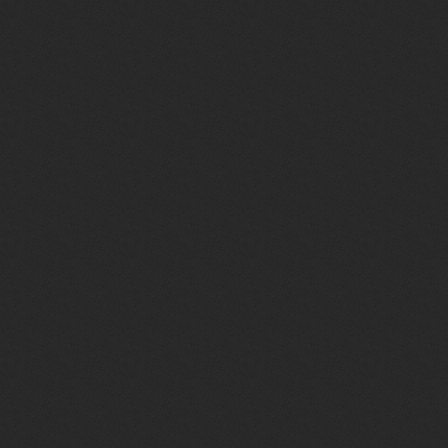
<div title="Приветств
</div>
<div class="pasportzag" 
<div align="center"><f
</font></div><br>
<form method="post" st
type="text/css">.uLogBlo
</style>
<dl class="uLogBlock"><
name="user" value="" s