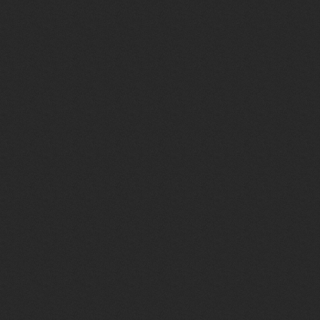
</div>
<!--BODY PM END-->
</div>
</div>
<!--SCRIPT PM START
<script type="text/java
<script
type="text/javascript"
</script>
<!--SCRIPT PM END--
<!--/авторизация popu