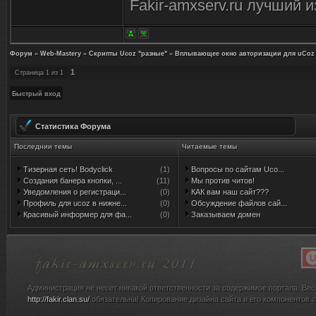
document.documentEleme
Fakir-amxserv.ru лучший 
position:absolute;top:
document.documentEleme
Форум
»
Web-Mastery
»
Скрипты Ucoz "разные"
»
Вплывающее окно авторизации для uCoz
1
Страница
1
из
1
left:expression((ignor
document.documentElemen
Статистика Форума
</style>
Последнии темы
Читаемые темы
<![endif]>
Тизерная сеть! Bodyclick
(1)
Вопросы по сайтам Uco...
Создания банера кнопки, ...
(11)
Мы против читов!
<![endif]-->
Уведомления о регистраци...
(0)
КАК вам наш сайт???
Профиль для ucoz в нижне...
(0)
Обсуждение файлов сай...
<div id="ppmpopup">
Красивый информер для фа...
(0)
Заказываем домен
<div class="cpmpopup
<!--BODY PM START-
Администрация не несет никакой ответственности за содержимое портала. Вес
<style type="text/css"
http://fakir.clan.su/
обязательна! Копирование дизайна сайта и его компонентов с