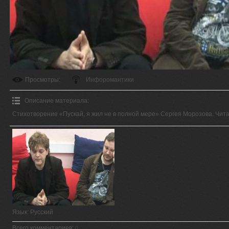
Просмотры
:
Инфоромантики
Описание материала
:
Стихотворение «Пускай, я жил не в полной мере» Сергея Морозова. Чита
Язык
: Русский
Всего комментариев
:
0