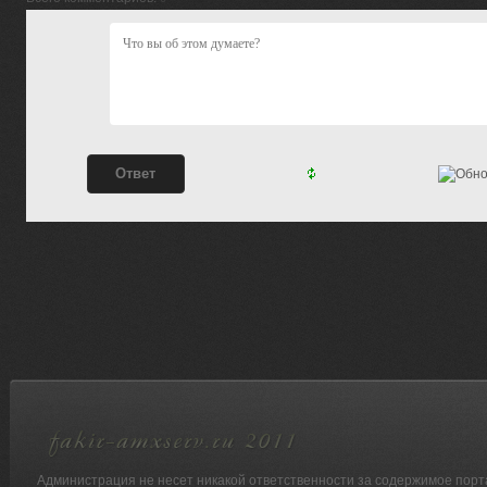
Администрация не несет никакой ответственности за содержимое порт