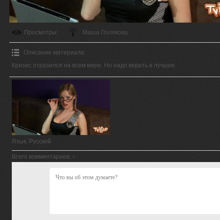
Просмотры
:
Маша Полякова
Описание материала
:
Кризис отразился на всем мире. Но надо верить в лучшее.
Язык
: Русский
Всего комментариев
:
0