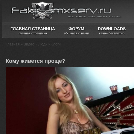
ГЛАВНАЯ СТРАНИЦА
ФОРУМ
DOWNLOADS
главная страничка
общайся с нами
качай бесплатно
Главная
»
Видео
»
Люди и блоги
Кому живется проще?