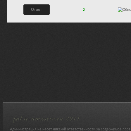
Администрация не несет никакой ответственности за содержимое порт