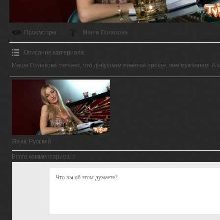
Просмотры
:
Маша Полякова
Описание материала
:
Маша Полякова считает, что девушкам живется проще, чем мужчинам. А к
Язык
: Русский
Всего комментариев
:
0