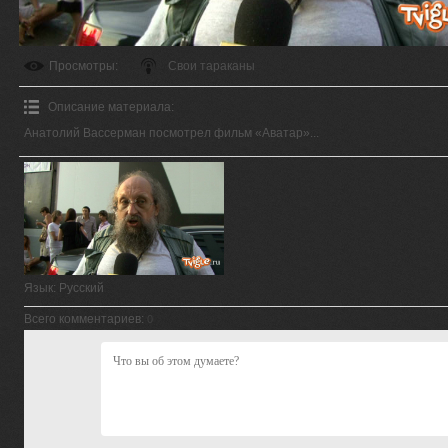
Просмотры
:
Свои тараканы
Описание материала
:
Анатолий Вассерман посмотрел фильм «Аватар»...
Язык
: Русский
Всего комментариев
:
0