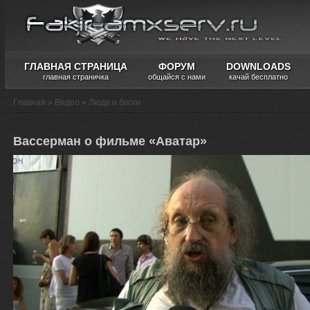
ГЛАВНАЯ СТРАНИЦА
ФОРУМ
DOWNLOADS
главная страничка
общайся с нами
качай бесплатно
Главная
»
Видео
»
Люди и блоги
Вассерман о фильме «Аватар»