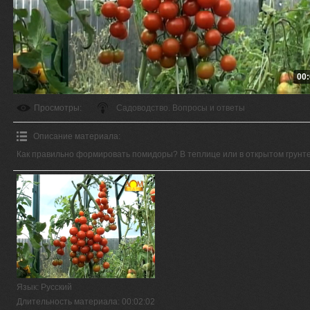
00:
Просмотры
:
Садоводство. Вопросы и ответы
Описание материала
:
Как правильно формировать помидоры? В теплице или в открытом грунт
Язык
: Русский
Длительность материала
: 00:02:02