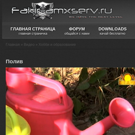
ГЛАВНАЯ СТРАНИЦА
ФОРУМ
DOWNLOADS
главная страничка
общайся с нами
качай бесплатно
Главная
»
Видео
»
Хобби и образование
Полив