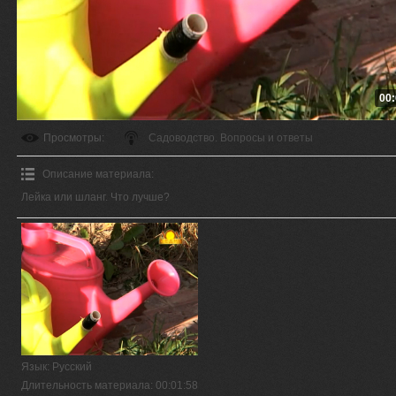
00:
Просмотры
:
Садоводство. Вопросы и ответы
Описание материала
:
Лейка или шланг. Что лучше?
Язык
: Русский
Длительность материала
: 00:01:58