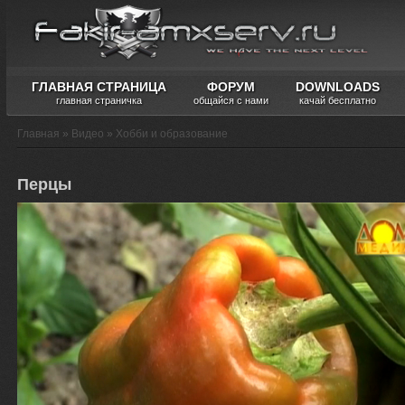
ГЛАВНАЯ СТРАНИЦА
ФОРУМ
DOWNLOADS
главная страничка
общайся с нами
качай бесплатно
Главная
»
Видео
»
Хобби и образование
Перцы