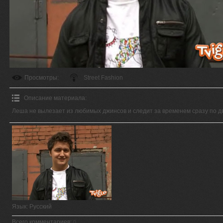
Просмотры
:
Street Fashion
Описание материала
:
Леша не вылезает из любимых джинсов и следит за временем сразу по д
Язык
: Русский
Всего комментариев
:
0