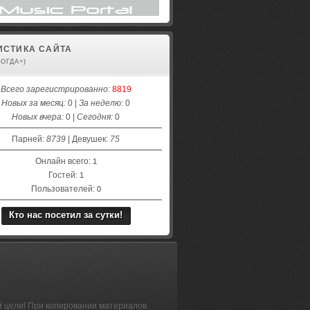
ИСТИКА САЙТА
КОГДА=)
Всего зарегистрированно:
8819
Новых за месяц:
0 |
За неделю:
0
Новых вчера:
0 |
Сегодня:
0
Парней:
8739
| Девушек:
75
Онлайн всего:
1
Гостей:
1
Пользователей:
0
Кто нас посетил за сутки!
й цели! При копировании материалов