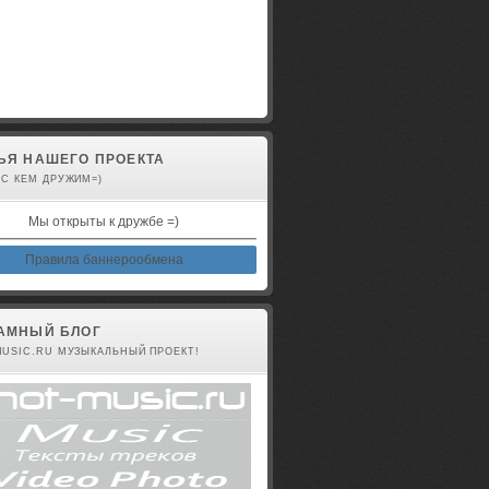
авторизованы
ЬЯ НАШЕГО ПРОЕКТА
 С КЕМ ДРУЖИМ=)
Мы открыты к дружбе =)
Правила баннерообмена
АМНЫЙ БЛОГ
MUSIC.RU МУЗЫКАЛЬНЫЙ ПРОЕКТ!