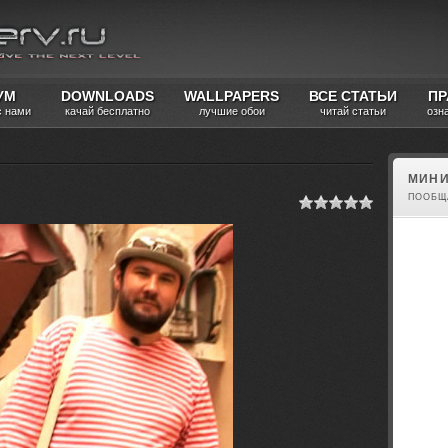
УМ
DOWNLOADS
WALLPAPERS
ВСЕ СТАТЬИ
ПР
с нами
качай бесплатно
лучшие обои
читай статьи
озн
МИНИ
ПООБЩ