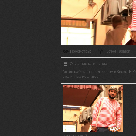
Просмотры
:
Street Fashion
Описание материала
:
Антон работает продюсером в Киеве. В Мо
столичных модников.