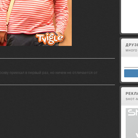
Вы не 
ДРУЗ
МНОГО
скву приехал в первый раз, но ничем не отличается от
РЕКЛ
SHOT-