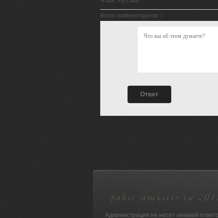
Язык
: Русский
Всего комментариев
:
0
Администрация не несет никакой ответ