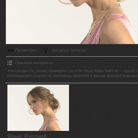
Просмотры
:
Звездные прически
Описание материала
:
Александра (ru_alexia) примеряет на себя образ Киры Найтли — одной 
голливудскитх старлеток, любимицы зрителей и звезды красных ковровых
Язык
: Русский