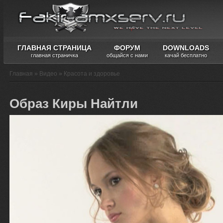
ГЛАВНАЯ СТРАНИЦА
ФОРУМ
DOWNLOADS
главная страничка
общайся с нами
качай бесплатно
Главная
»
Видео
»
Красота и здоровье
Образ Киры Найтли