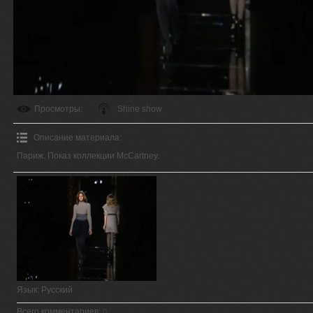
Просмотры
:
Shine show
Описание материала
:
Париж. Показ коллекции McCartney.
Язык
: Русский
Всего комментариев
:
0