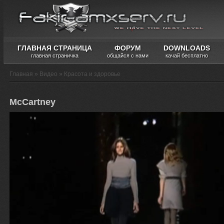
ГЛАВНАЯ СТРАНИЦА
ФОРУМ
DOWNLOADS
главная страничка
общайся с нами
качай бесплатно
Главная
»
Видео
»
Красота и здоровье
McCartney