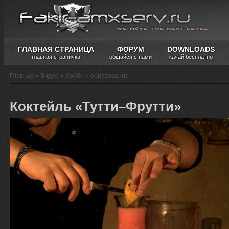
ГЛАВНАЯ СТРАНИЦА
ФОРУМ
DOWNLOADS
главная страничка
общайся с нами
качай бесплатно
Главная
»
Видео
»
Хобби и образование
Коктейль «Тутти–Фрутти»