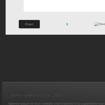
Администрация не несет никакой ответственности за содержимое порт