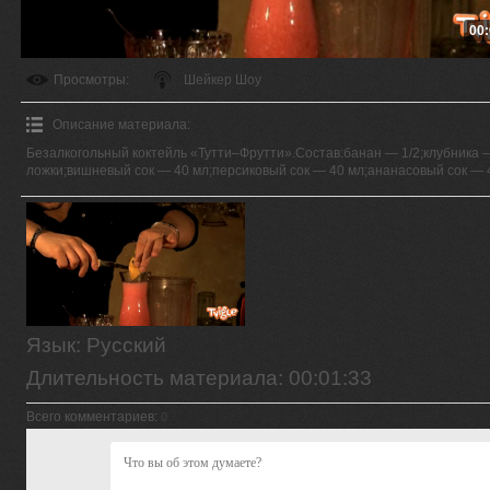
00:
Просмотры
:
Шейкер Шоу
Описание материала
:
Безалкогольный коктейль «Тутти–Фрутти».Состав:банан — 1/2;клубника 
ложки;вишневый сок — 40 мл;персиковый сок — 40 мл;ананасовый сок — 
Язык
: Русский
Длительность материала
: 00:01:33
Всего комментариев
:
0