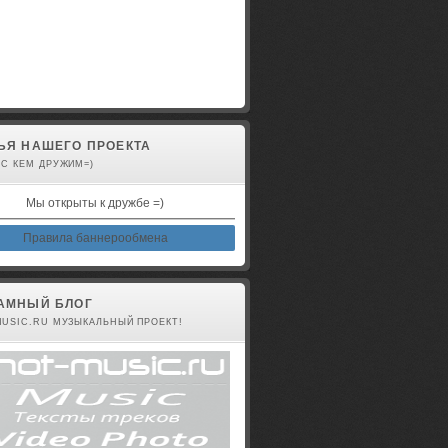
авторизованы
ЬЯ НАШЕГО ПРОЕКТА
 С КЕМ ДРУЖИМ=)
Мы открыты к дружбе =)
Правила баннерообмена
АМНЫЙ БЛОГ
MUSIC.RU МУЗЫКАЛЬНЫЙ ПРОЕКТ!