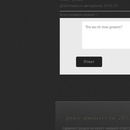
Длительность материала
: 00:01:15
Всего комментариев
:
0
Администрация не несет никакой ответ