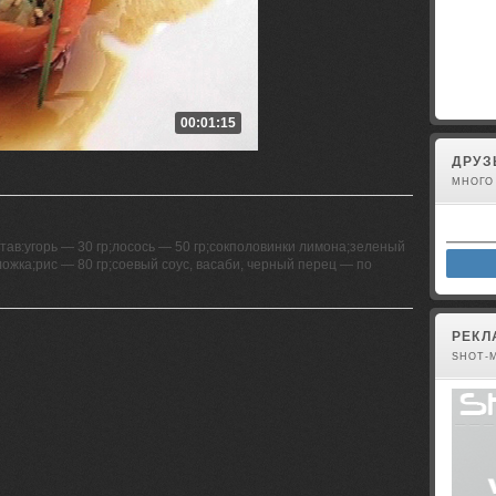
Вы не 
00:01:15
ДРУЗ
МНОГО
ав:угорь — 30 гр;лосось — 50 гр;сокполовинки лимона;зеленый
ложка;рис — 80 гр;соевый соус, васаби, черный перец — по
РЕКЛ
SHOT-