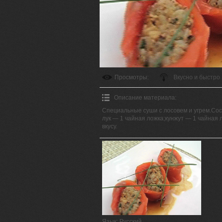
Просмотры
:
Вкусно и быстро
Описание материала
:
Специальные суши с лосовем и угрем.Сост
лук — 1 чайная ложка;кунжут — 1 чайная 
вкусу.
Язык
: Русский