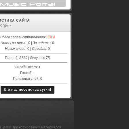
ИСТИКА САЙТА
КОГДА=)
Всего зарегистрированно:
8819
Новых за месяц:
0 |
За неделю:
0
Новых вчера:
0 |
Сегодня:
0
Парней:
8739
| Девушек:
75
Онлайн всего:
1
Гостей:
1
Пользователей:
0
Кто нас посетил за сутки!
й цели! При копировании материалов