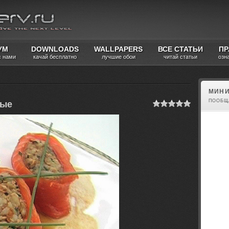
УМ
DOWNLOADS
WALLPAPERS
ВСЕ СТАТЬИ
ПР
с нами
качай бесплатно
лучшие обои
читай статьи
озн
МИНИ
ПООБЩ
ные