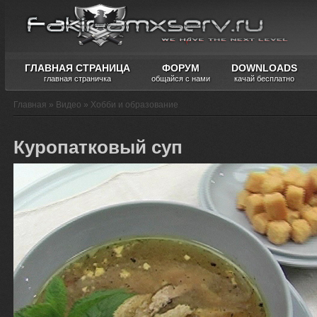
ГЛАВНАЯ СТРАНИЦА
ФОРУМ
DOWNLOADS
главная страничка
общайся с нами
качай бесплатно
Главная
»
Видео
»
Хобби и образование
Куропатковый суп