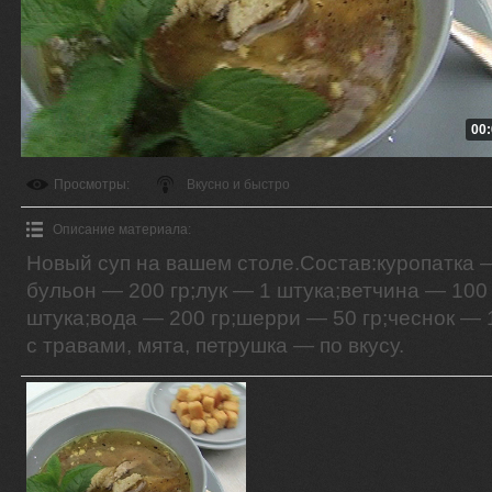
00:
Просмотры
:
Вкусно и быстро
Описание материала
:
Новый суп на вашем столе.Состав:куропатка 
бульон — 200 гр;лук — 1 штука;ветчина — 100
штука;вода — 200 гр;шерри — 50 гр;чеснок — 1
с травами, мята, петрушка — по вкусу.