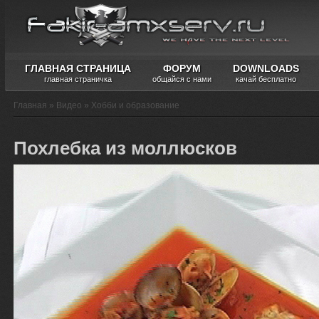
ГЛАВНАЯ СТРАНИЦА
ФОРУМ
DOWNLOADS
главная страничка
общайся с нами
качай бесплатно
Главная
»
Видео
»
Хобби и образование
Похлебка из моллюсков