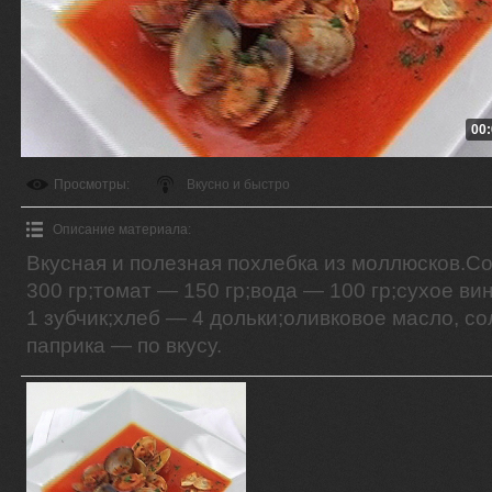
00:
Просмотры
:
Вкусно и быстро
Описание материала
:
Вкусная и полезная похлебка из моллюсков.С
300 гр;томат — 150 гр;вода — 100 гр;сухое ви
1 зубчик;хлеб — 4 дольки;оливковое масло, со
паприка — по вкусу.