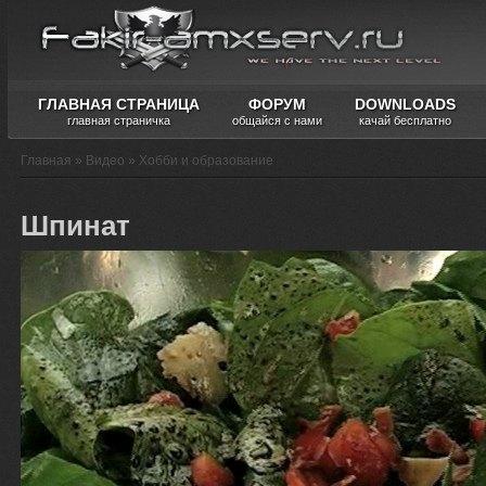
ГЛАВНАЯ СТРАНИЦА
ФОРУМ
DOWNLOADS
главная страничка
общайся с нами
качай бесплатно
Главная
»
Видео
»
Хобби и образование
Шпинат