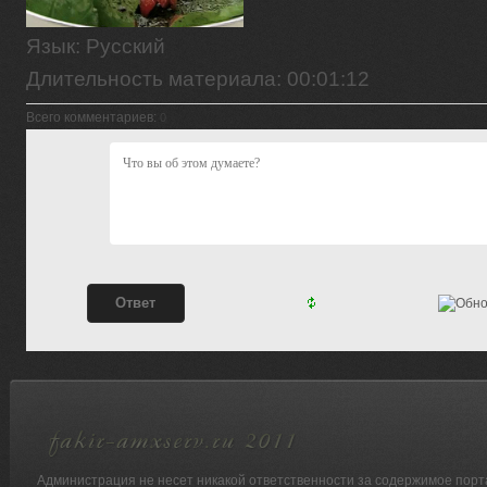
Язык
: Русский
Длительность материала
: 00:01:12
Всего комментариев
:
0
Администрация не несет никакой ответственности за содержимое порт