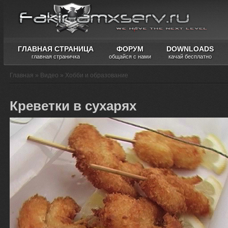
ГЛАВНАЯ СТРАНИЦА
ФОРУМ
DOWNLOADS
главная страничка
общайся с нами
качай бесплатно
Главная
»
Видео
»
Хобби и образование
Креветки в сухарях