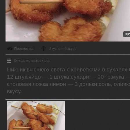
00
Просмотры
:
Вкусно и быстро
Описание материала
:
Пикник высшего света с креветками в сухарях
12 штук;яйцо — 1 штука;сухари — 90 гр;мука —
столовая ложка;лимон — 3 дольки;соль, олив
вкусу.