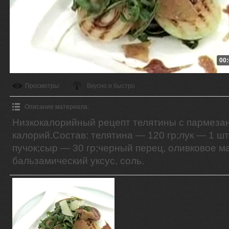
00:
Просмотры
:
Вкусно и быстро
Описание материала
:
Низкокалорийный рецепт телятины с пармезан
калорий.Состав: телятина — 120 гр;лук — 1 шт
пучок;сыр — 30 гр;черный перец, оливковое м
бальзамический уксус, соль.