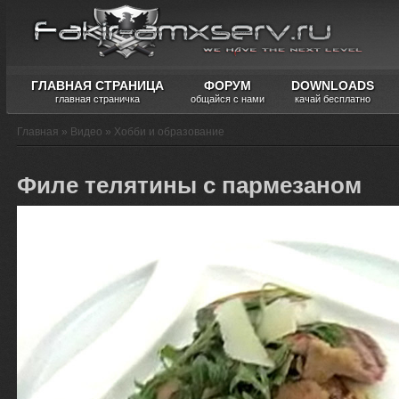
ГЛАВНАЯ СТРАНИЦА
ФОРУМ
DOWNLOADS
главная страничка
общайся с нами
качай бесплатно
Главная
»
Видео
»
Хобби и образование
Филе телятины с пармезаном