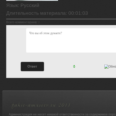
Язык
: Русский
Длительность материала
: 00:01:03
Всего комментариев
:
0
Администрация не несет никакой ответственности за содержимое порт