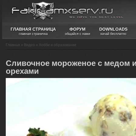
ГЛАВНАЯ СТРАНИЦА
ФОРУМ
DOWNLOADS
главная страничка
общайся с нами
качай бесплатно
Главная
»
Видео
»
Хобби и образование
Сливочное мороженое с медом 
орехами