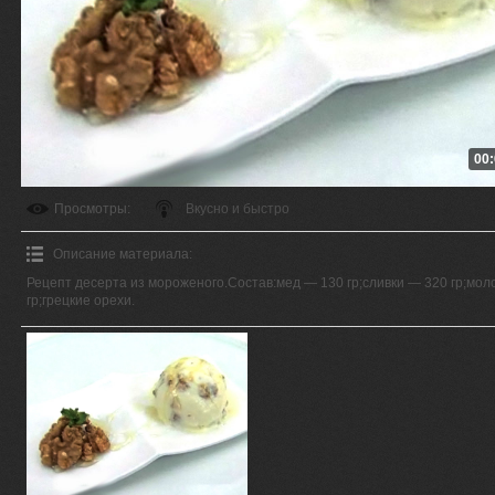
00:
Просмотры
:
Вкусно и быстро
Описание материала
:
Рецепт десерта из мороженого.Состав:мед — 130 гр;сливки — 320 гр;мол
гр;грецкие орехи.