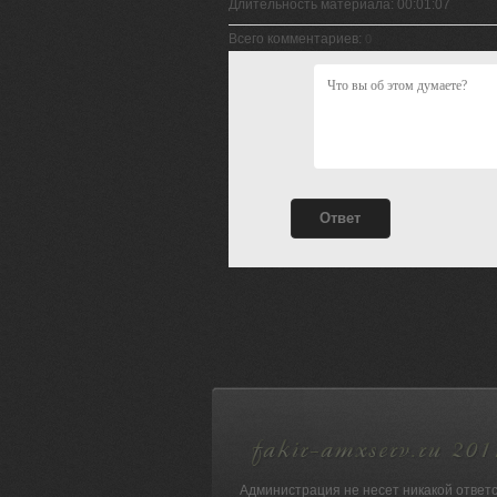
Длительность материала
: 00:01:07
Всего комментариев
:
0
Администрация не несет никакой ответ