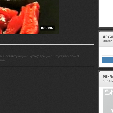
Вы не 
00:01:07
ДРУЗ
МНОГО
.Состав:тунец — 1 кусок;перец — 1 штука;чеснок — 3
шка.
РЕКЛ
SHOT-