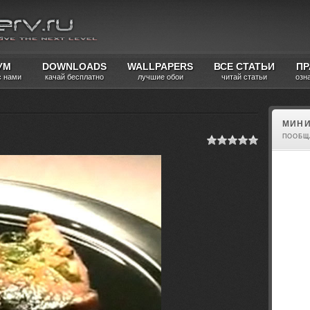
УМ
DOWNLOADS
WALLPAPERS
ВСЕ СТАТЬИ
ПР
с нами
качай бесплатно
лучшие обои
читай статьи
озн
МИНИ
ПООБЩ