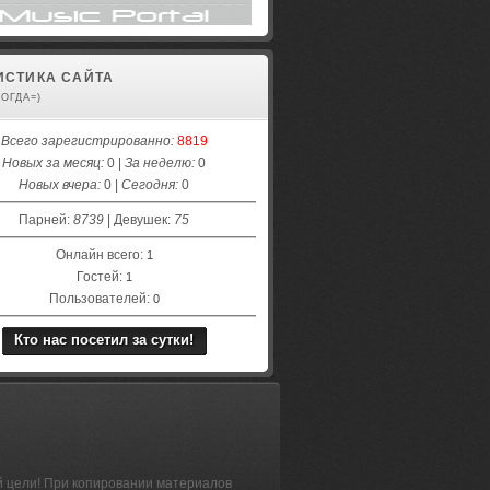
ИСТИКА САЙТА
КОГДА=)
Всего зарегистрированно:
8819
Новых за месяц:
0 |
За неделю:
0
Новых вчера:
0 |
Сегодня:
0
Парней:
8739
| Девушек:
75
Онлайн всего:
1
Гостей:
1
Пользователей:
0
Кто нас посетил за сутки!
й цели! При копировании материалов