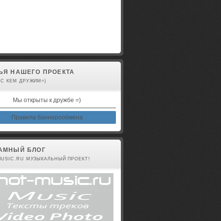
авторизованы
ЬЯ НАШЕГО ПРОЕКТА
 С КЕМ ДРУЖИМ=)
Мы открыты к дружбе =)
Правила баннерообмена
АМНЫЙ БЛОГ
MUSIC.RU МУЗЫКАЛЬНЫЙ ПРОЕКТ!