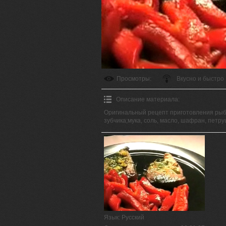
Просмотры
:
Вкусно и быстро
Описание материала
:
Оригинальный рецепт приготовления рыбы
зубчика;мука, соль, масло, шафран, петру
Язык
: Русский