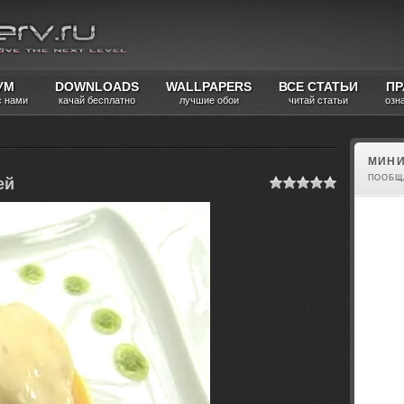
УМ
DOWNLOADS
WALLPAPERS
ВСЕ СТАТЬИ
ПР
с нами
качай бесплатно
лучшие обои
читай статьи
озн
МИНИ
ПООБЩ
ей