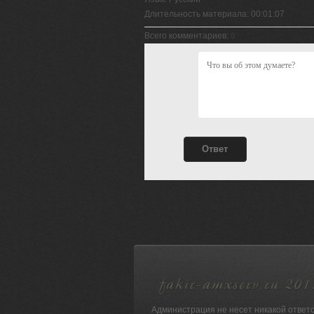
Длительность материала
: 00:01:07
Всего комментариев
:
0
Администрация не несет никакой ответ