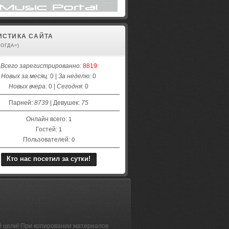
ИСТИКА САЙТА
КОГДА=)
Всего зарегистрированно:
8819
Новых за месяц:
0 |
За неделю:
0
Новых вчера:
0 |
Сегодня:
0
Парней:
8739
| Девушек:
75
Онлайн всего:
1
Гостей:
1
Пользователей:
0
Кто нас посетил за сутки!
й цели! При копировании материалов