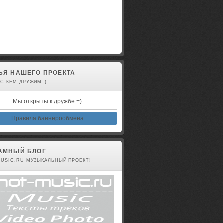
авторизованы
ЬЯ НАШЕГО ПРОЕКТА
 С КЕМ ДРУЖИМ=)
Мы открыты к дружбе =)
Правила баннерообмена
АМНЫЙ БЛОГ
MUSIC.RU МУЗЫКАЛЬНЫЙ ПРОЕКТ!