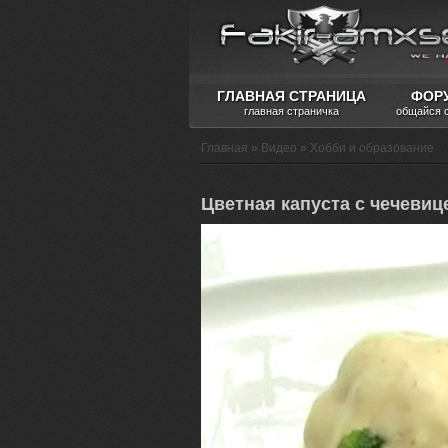
ГЛАВНАЯ СТРАНИЦА
ФОР
главная страничка
общайся 
Главная
»
Видео
»
Хобби и образование
Цветная капуста с чечевиц