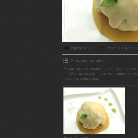
Просмотры
:
Вкусно и быстро
Описание материала
:
Рецепт приготовления цветной капусты с
— 1/2 стакана;лук — 1 штука;оливковое м
гр;карри, вода, соль.
Язык
: Русский