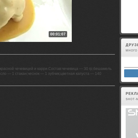
Вы не 
00:01:07
ДРУЗ
МНОГО
 красной чечевицей и карри.Состав:чечевица — 30 гр;бешамель
асло — 1 стакан;чеснок — 1 зубчик;цветная капуста — 140
РЕКЛ
SHOT-