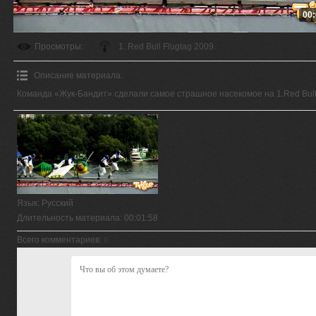
00:
Просмотры
:
1. Red Bull Flugtag 2009.
Описание материала
:
Команда «Жук-Бандит» сделали самое страшное насекомое на 1.Red Bull 
Язык
: Русский
Длительность материала
: 00:01:58
Всего комментариев
:
0