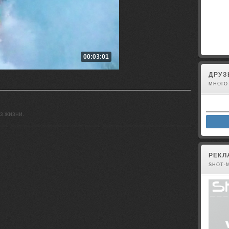
Вы не 
00:03:01
ДРУЗ
МНОГО
з жизни.
РЕКЛ
SHOT-