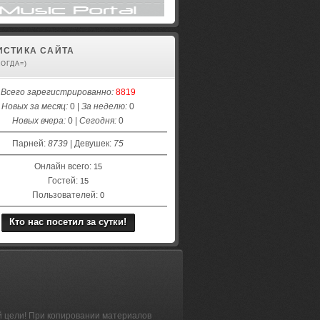
ИСТИКА САЙТА
КОГДА=)
Всего зарегистрированно:
8819
Новых за месяц:
0 |
За неделю:
0
Новых вчера:
0 |
Сегодня:
0
Парней:
8739
| Девушек:
75
Онлайн всего:
15
Гостей:
15
Пользователей:
0
Кто нас посетил за сутки!
й цели! При копировании материалов