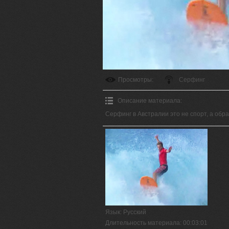
Просмотры
:
Серфинг
Описание материала
:
Серфинг в Австралии это не спорт, а обра
Язык
: Русский
Длительность материала
: 00:03:01