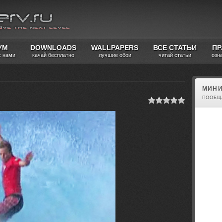
УМ
DOWNLOADS
WALLPAPERS
ВСЕ СТАТЬИ
ПР
с нами
качай бесплатно
лучшие обои
читай статьи
озн
МИНИ
ПООБЩ