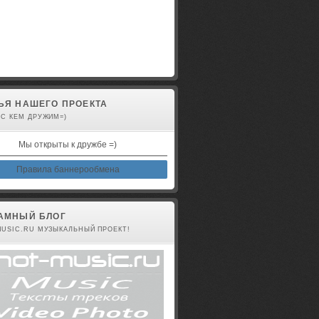
авторизованы
ЬЯ НАШЕГО ПРОЕКТА
 С КЕМ ДРУЖИМ=)
Мы открыты к дружбе =)
Правила баннерообмена
АМНЫЙ БЛОГ
MUSIC.RU МУЗЫКАЛЬНЫЙ ПРОЕКТ!